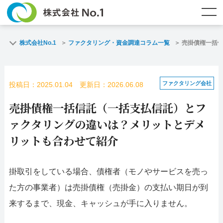
TOP
ファクタリングとは？
株式会社No.1
ファクタリング・資金調達コラム一覧
売掛債権一括
ご契約までの流れ
ご利用事例
ファクタリング会社
投稿日：2025.01.04 更新日：2026.06.08
よくある質問
ファクタリング・資金調達コラム
売掛債権一括信託（一括支払信託）とフ
企業情報
お問い合わせ
ァクタリングの違いは？メリットとデメ
リットも合わせて紹介
名古屋支店HP
福岡支店HP
掛取引をしている場合、債権者（モノやサービスを売っ
お電話で
スピード
メールで
お問合せ
査定依頼
お問い合わせ
た方の事業者）は売掛債権（売掛金）の支払い期日が到
来するまで、現金、キャッシュが手に入りません。
名古屋支店直通
福岡支店直通