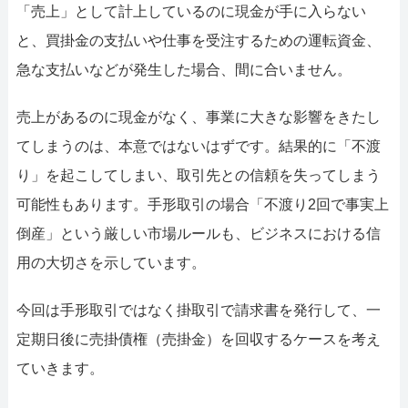
052-414-4107
092-419-2433
「売上」として計上しているのに現金が手に入らない
と、買掛金の支払いや仕事を受注するための運転資金、
おすすめ記事
急な支払いなどが発生した場合、間に合いません。
ファクタリングで即日資金調達するための方法
売上があるのに現金がなく、事業に大きな影響をきたし
ファクタリングで通りやすい会社はどういう会社？
てしまうのは、本意ではないはずです。結果的に「不渡
り」を起こしてしまい、取引先との信頼を失ってしまう
可能性もあります。手形取引の場合「不渡り2回で事実上
倒産」という厳しい市場ルールも、ビジネスにおける信
用の大切さを示しています。
今回は手形取引ではなく掛取引で請求書を発行して、一
定期日後に売掛債権（売掛金）を回収するケースを考え
ていきます。