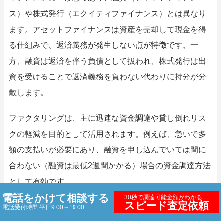
ス）や株式発行（エクイティファイナンス）とは異なり
ます。アセットファイナンスは資産を売却して現金を得
る仕組みで、返済義務が発生しない点が特徴です。一
方、融資は返済を伴う負債として扱われ、株式発行は出
資を受けることで返済義務を負わない代わりに持分が分
散します。
ファクタリングは、主に迅速な資金調達や貸し倒れリス
クの軽減を目的として活用されます。例えば、急いで多
額の支払いが必要にあり、融資を申し込んでいては間に
合わない（融資は最低2週間かかる）場合の資金調達方法
として有効です。
電話をかけて相談する
30秒で調達可能金額がわかる
スピード査定依頼
また、取引先の経営状況が悪化し売掛債権（売掛金）の
電話受付時間 平日9:00～19:00