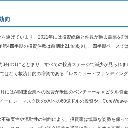
動向
を遂げています。2021年には投資総額と件数が過去最高を記
年第4四半期の投資件数は前期比21％減少し、四半期ベースで
の約3分の1にとどまり、すべての投資ステージで減少が見られま
的ではなく救済目的の増資である「レスキュー・ファンディング
年7月にはAI関連企業への投資が米国のベンチャーキャピタル資
ロン・マスク氏のxAIへの60億ドルの投資や、CoreWeave
の不確実性や流動性の制約により、投資家は慎重な姿勢を保っ