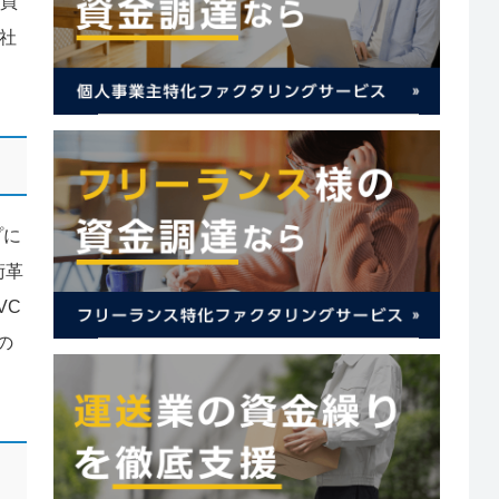
や買
社
プに
術革
VC
の