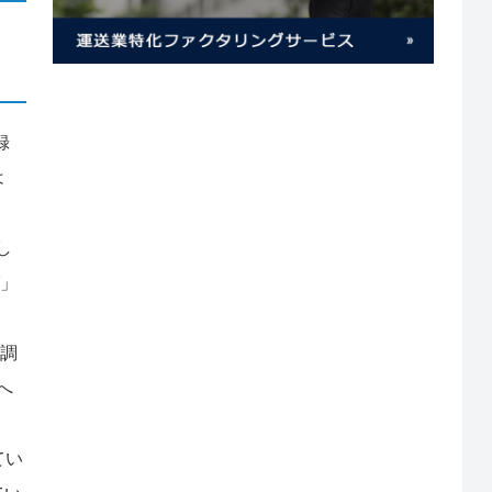
録
は
し
」
金調
へ
てい