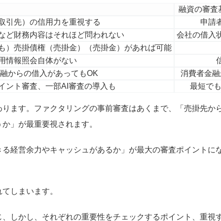
融資の審査
取引先）の信用力を重視する
申請
など財務内容はそれほど問われない
会社の借入
も）売掛債権（売掛金）（売掛金）があれば可能
用情報照会自体がない
融からの借入があってもOK
消費者金融
イント審査、一部AI審査の導入も
最短でも
わります。ファクタリングの事前審査はあくまで、「売掛先か
うか」が最重要視されます。
きる経営余力やキャッシュがあるか」が最大の審査ポイントに
れてしまいます。
じ、しかし、それぞれの重要性をチェックするポイント、重視