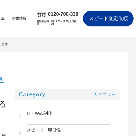
0120-700-339
スピード査定依頼
ラム
企業情報
電話受付時
平日9:00～19:00(土日祝
間
休)
します
資
Category
カテゴリー
る
IT・Web制作
スピード・即日性