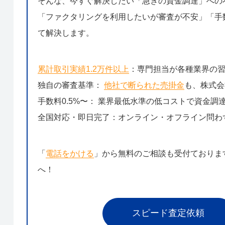
そんな、今すぐ解決したい「急ぎの資金調達」への
「ファクタリングを利用したいが審査が不安」「手数
て解決します。
累計取引実績1.2万件以上
：専門担当が各種業界の
独自の審査基準：
他社で断られた売掛金
も、株式会
手数料0.5%〜： 業界最低水準の低コストで資金調
全国対応・即日完了：オンライン・オフライン問わ
「
電話をかける
」から無料のご相談も受付ておりま
へ！
スピード査定依頼