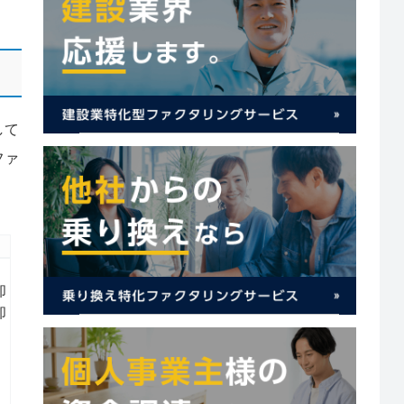
して
ファ
却
却