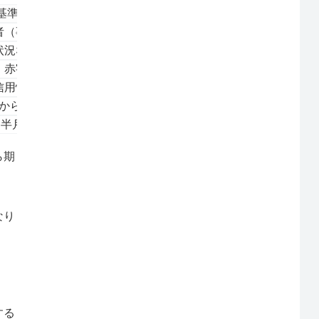
基準
者（事業主様）の信用力を重視する
状況など財務内容重視、借入が多いと不可
赤字企業には融資が厳しい
信用情報照会で厳しくチェック
からの借入があると厳しい（大幅減点）
半月、長ければ1か月かかる長い審査
ら期
なり
する