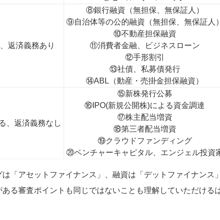
⑧銀行融資（無担保、無保証人）
⑨自治体等の公的融資（無担保、無保証人
⑩不動産担保融資
る、返済義務あり
⑪消費者金融、ビジネスローン
⑫手形割引
⑬社債、私募債発行
⑭ABL（動産・売掛金担保融資）
⑮新株発行公募
⑯IPO(新規公開株)による資金調達
⑰株主配当増資
る、返済義務なし
⑱第三者配当増資
⑲クラウドファンディング
⑳ベンチャーキャピタル、エンジェル投資
グは「アセットファイナンス」、融資は「デットファイナンス
がある審査ポイントも同じではないことも理解していただける