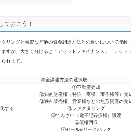
しておこう！
クタリングと融資など他の資金調達方法との違いについて理解
りますが、大きく分けると「アセットファイナンス」「デット
けられます。
資金調達方法の選択肢
①不動産売却
②知的財産権（特許、商標、著作権等）売
③独占販売権、営業権などの無形資産の売
金化する
④ファクタリング
⑤でんさい（電子記録債権）譲渡
⑥債権回収
⑦セール&リースバック