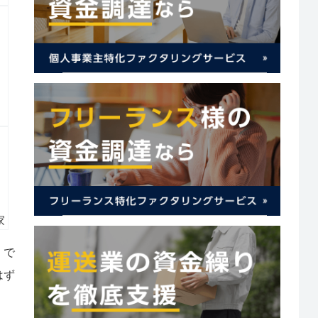
）
家
」で
はず