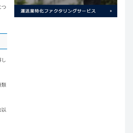
につ
解し
種類
は以