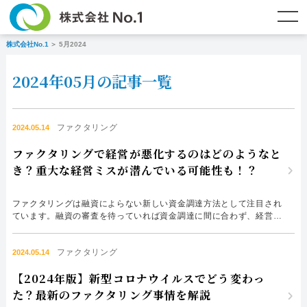
株式会社No.1
5月2024
TOP
ファクタリングとは？
2024年05月の記事一覧
ご契約までの流れ
ご利用事例
よくある質問
ファクタリング・資金調達コラム
ファクタリング
2024.05.14
ファクタリングで経営が悪化するのはどのようなと
企業情報
お問い合わせ
き？重大な経営ミスが潜んでいる可能性も！？
名古屋支店HP
福岡支店HP
ファクタリングは融資によらない新しい資金調達方法として注目され
ています。融資の審査を待っていれば資金調達に間に合わず、経営が
悪化する事態になるのを防ぐため、最短即日で資金調達できるファク
タリングが重宝されます。 しかしファクタリングは万能薬ではあり
お電話で
スピード
メールで
ファクタリング
ません。ファクタリングすることでかえって経営が悪化してしまう事
2024.05.14
お問合せ
査定依頼
お問い合わせ
態、事例は起きえます。 どのような場合も融資に代わってファ...
【2024年版】新型コロナウイルスでどう変わっ
名古屋支店直通
福岡支店直通
た？最新のファクタリング事情を解説