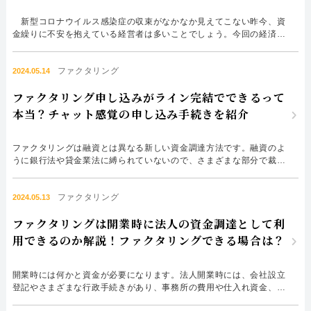
052-414-4107
092-419-2433
新型コロナウイルス感染症の収束がなかなか見えてこない昨今、資
おすすめ記事
金繰りに不安を抱えている経営者は多いことでしょう。今回の経済悪
化を受けて、初めてファクタリングを利用したという人も少なくあり
ません。 2021年も、資金繰りが厳しい状況が続きそうです。今後
ファクタリングで即日資金調達するための方法
ファクタリング
もファクタリングを活用していただくために、本稿では新型コロナウ
2024.05.14
イルスによってファクタリング業界に起こった変化など、最新の...
ファクタリング申し込みがライン完結でできるって
ファクタリングで通りやすい会社はどういう会社？
本当？チャット感覚の申し込み手続きを紹介
ファクタリングは融資とは異なる新しい資金調達方法です。融資のよ
うに銀行法や貸金業法に縛られていないので、さまざまな部分で裁量
が利きます。 申し込み方法について、ファクタリングの裁量が大き
く、必ず対面で行わなければならないということはありません。 メ
ファクタリング
ールのやり取りやWEBサイトを使った申し込みだけではなく、みな
2024.05.13
さんが使っているライン完結で終わる手続きも本当にあります。本
ファクタリングは開業時に法人の資金調達として利
当...
用できるのか解説！ファクタリングできる場合は？
開業時には何かと資金が必要になります。法人開業時には、会社設立
登記やさまざまな行政手続きがあり、事務所の費用や仕入れ資金、加
工資金など多額の資金が必要になります。 売上がない開業時に資金