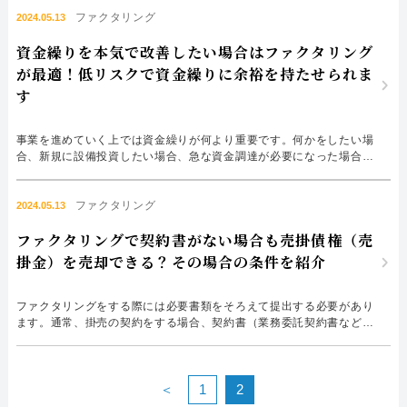
が必要になった場合、ファクタリングによる資金調達はできるのでし
ファクタリング
ょうか？ 開業時と言っても、開業前（会社設立登記前）と開業直後
2024.05.13
（会社設立登記後）では、ファクタリングによる資金調達にも差...
資金繰りを本気で改善したい場合はファクタリング
が最適！低リスクで資金繰りに余裕を持たせられま
す
事業を進めていく上では資金繰りが何より重要です。何かをしたい場
合、新規に設備投資したい場合、急な資金調達が必要になった場合、
大型案件を受注して人件費や材料費、外注費が必要になる場合など、
資金繰りが悪化している状態では費用を捻出できません。 資金繰り
が改善し、自己資金に「遊び」があれば、これらの事態にも問題なく
ファクタリング
2024.05.13
対処できます。資金繰り改善と聞くと融資を思い浮かべますが、...
ファクタリングで契約書がない場合も売掛債権（売
掛金）を売却できる？その場合の条件を紹介
ファクタリングをする際には必要書類をそろえて提出する必要があり
ます。通常、掛売の契約をする場合、契約書（業務委託契約書など）
を締結します。 しかし、何らかの事情で契約書がない場合、掛売契
約を証明できないのでしょうか？今回はファクタリングを行うにあた
って契約書がない場合の対処法について解説します。 結論を言う
と、契約書がない場合もファクタリングできますのでご安心くださ...
＜
1
2